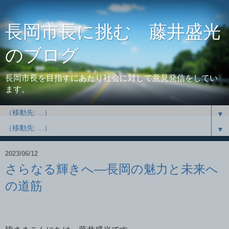
長岡市長に挑む 藤井盛光
のブログ
長岡市長を目指すにあたり社会に対して意見発信をしてい
ます。
▼
▼
2023/06/12
さらなる輝きへ―長岡の魅力と未来へ
の道筋